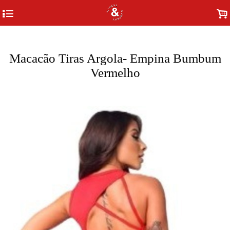
G-Q0PXYNMH84
4
.
Macacão Tiras Argola- Empina Bumbum
Vermelho