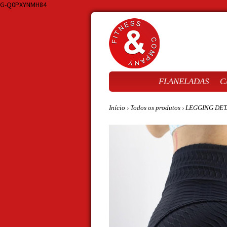
G-Q0PXYNMH84
FLANELADAS
C
Início
›
Todos os produtos
›
LEGGING DET