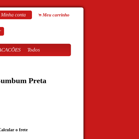
Minha conta
Meu carrinho
.
s
r
ACACÕES
Todos
Bumbum Preta
alcular o frete