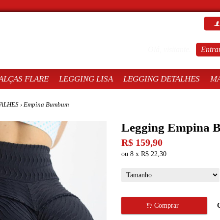
f
Olá, visitante.
Entra
ALÇAS FLARE
LEGGING LISA
LEGGING DETALHES
M
ALHES
›
Empina Bumbum
Legging Empina 
R$
159,90
ou
8
x
R$
22,30
.
Comprar
C